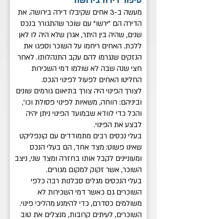
סיפור דירה בירושה
מעשה ב-3 אחים שקיבלו דירה בירושה. את
הדירה הם "ירשו" עם שוכר שהתגורר בנכס
שנים, שהיה בין היתר, אגרן שלא היה לו לאן
ללכת. האחים ריחמו על השוכר וספגו את
הנזקים שנגרמו להם עקב התנהלותו. לאחר
חצי שנה שבה לא שולמו דמי השכירות
החליטו האחים לפעול לפינוי הנכס.
לצורך הפינוי היה צורך בתיאום גורמים שונים
וביניהם: רווחה, משאיות לפינוי פסולת וכו',
והכל כדי לוודא שבמועד הפינוי ניתן יהיה
לבצע את הפינוי.
בעלי נכסים רבים מתמודדים עם קונפליקט
שאינו פשוט: מצד אחד, הם בעלי הנכס
ומעוניינים לקבל אותו בחזרה ומצד שני, ניצב
השוכר, אשר זקוק למקום מגורים.
בעלי הנכסים מגלים סבלנות רבה כלפי
השוכרים גם כאשר דמי השכירות לא
משולמים כסדרם, כדי להימנע מהליכי פינוי.
השוכרים, לעיתים קרובות, מנצלים את טוב