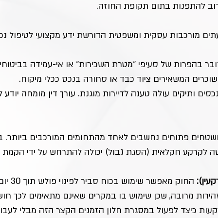
וב להתפנות בתום תקופת החוזה.
תים מורכבות עסקית ומשפטית הדורשת ידע מקצועי לטיפול נכו
ובר בהפרות של סעיפי "מטרת השכירות" או אי-עמידה בביטוחי
וכרים המשאירים ציוד כבד או סחורה בנכס ככלי מיקוח.
סים ותיקים עולה טענה לדיירות מוגנת. עורך דין מומחה יודע לפ
שטחים פתוחים נחשבים לאחד מהתחומים המורכבים ביותר. במ
פלישה לקרקע חקלאית (הסגת גבול) יכולה להתרחש על ידי הקמת מ
 החוק מאפשר שימוש בכוח סביר לפינוי פולש תוך 30 יום מיום התפיסה ("
ירות מרובה, שכן שימוש בו במקרים שאינם מתאימים לכך חוש
קעות כיצד לפעול במסגרת חלון הזמנים הקצר הזה מבלי לעבור