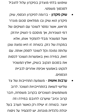
שימוש בלתי מוצדק בפיקדון עלול להוביל 
לסכסוך משפטי.
שיק פיקדון 
- בדומה לפיקדון הכספי, שיק 
פיקדון הוא שיק ובו ממלאים סכום מוגדר 
מראש, אשר נמסר לשוכר עם השיקים של 
דמי השכירות, אך מוסכם כי השיק יוחזק 
אצל המשכיר מבלי להפקיד אותו, אלא 
במקרה של נזק. בטוחה זו היא נפוצה שכן 
עלותה נמוכה וקל לשוכר לספק אותה. עם 
זאת, במידה ואין באפשרות השוכר לכסות 
את בסכום הנקוב בשיק, יאלץ המשכיר 
לנקוט באמצעי אכיפה אחרים לגביית 
הכספים.
ערבות אישית
 - משמעה התחייבות של צד 
שלישי לשאת בהתחייבויות השוכר. לרוב 
משתמשים השוכרים בקרוב משפחה, חבר 
קרוב וכיוב' שיערבו לחובם במידה וזה 
יווצר. בטוחה זו יעילה רק כאשר הערב בעל 
יכולת כלכלית מוכחת. יש להקפיד על ניסוח 