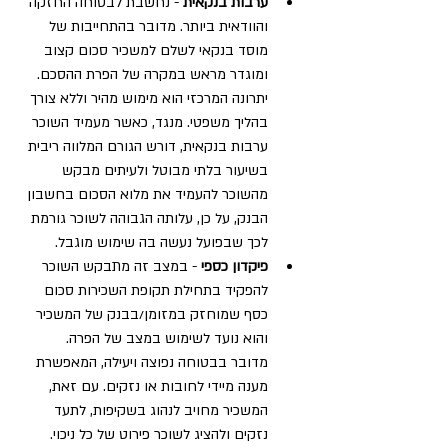
ערבות בנקאית
 - נחשבת לבטוחה החזקה 
והוודאית ביותר. מדובר בהתחייבות של 
מוסד בנקאי לשלם למשכיר סכום קצוב 
ומוגדר מראש במקרה של הפרת ההסכם. 
יתרונה המרכזי הוא מימוש מהיר וללא צורך 
בהליך משפטי. מנגד, כאשר מעמיד השוכר 
ערבות בנקאית, דורש הגורם המלווה ריבית 
בשיעור בלתי מבוטל ולעיתים מבקש 
מהשוכר להעמיד את מלוא הסכום בחשבון 
הבנק, על כן, עלותה הגבוהה לשוכר גורמת 
לכך שבפועל נעשה בה שימוש מוגבל.
פיקדון כספי
 - במצב זה מתבקש השוכר 
להפקיד בתחילת תקופת השכירות סכום 
כסף שמוחזק במזומן/בבנק של המשכיר 
והוא נועד לשימוש במצב של הפרה.   
מדובר בבטוחה נפוצה ויעילה, המאפשרת 
מענה מיידי לחובות או נזקים. עם זאת, 
המשכיר מחויב לנהוג בשקיפות, לתעד 
נזקים ולהציג לשוכר פירוט של כל ניכוי. 