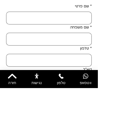
*
שם פרטי
*
שם משפחה
*
טלפון
דוא"ל
ווטסאפ
טלפון
נגישות
חזרה
הודעה
*
מאשר/ת את 
מדיניות הפרטיות ותנאי 
השימוש
.